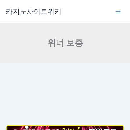
콘
카지노사이트위키
텐
츠
로
건
너
위너 보증
뛰
기