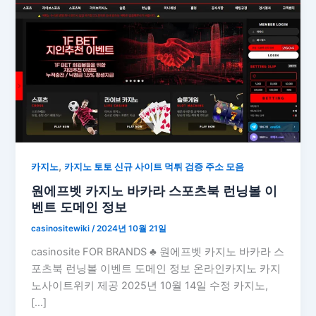
,
카지노
카지노 토토 신규 사이트 먹튀 검증 주소 모음
원에프벳 카지노 바카라 스포츠북 런닝볼 이
벤트 도메인 정보
casinositewiki
/
2024년 10월 21일
casinosite FOR BRANDS ♣ 원에프벳 카지노 바카라 스
포츠북 런닝볼 이벤트 도메인 정보 온라인카지노 카지
노사이트위키 제공 2025년 10월 14일 수정 카지노,
[…]