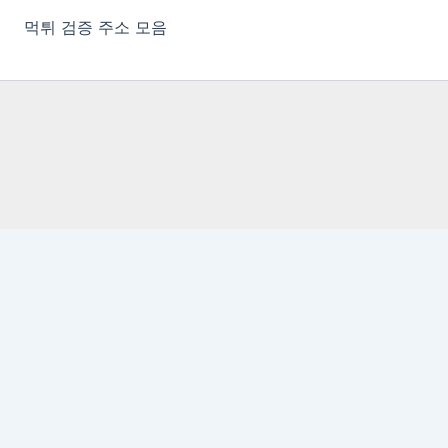
먹튀 검증 주소 모음