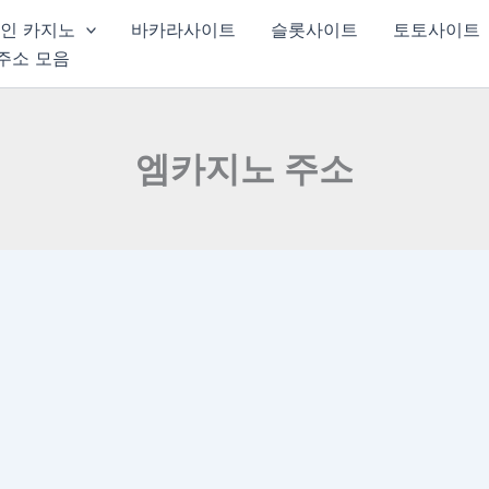
인 카지노
바카라사이트
슬롯사이트
토토사이트
주소 모음
엠카지노 주소