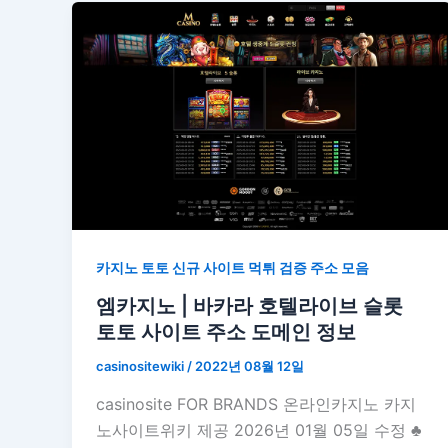
카지노 토토 신규 사이트 먹튀 검증 주소 모음
엠카지노 | 바카라 호텔라이브 슬롯
토토 사이트 주소 도메인 정보
casinositewiki
/
2022년 08월 12일
casinosite FOR BRANDS 온라인카지노 카지
노사이트위키 제공 2026년 01월 05일 수정 ♣