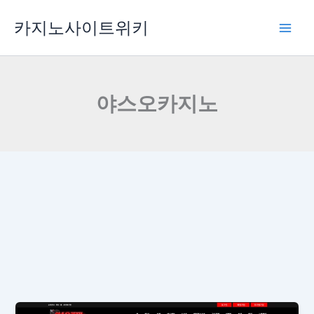
콘
카지노사이트위키
텐
츠
로
건
너
야스오카지노
뛰
기