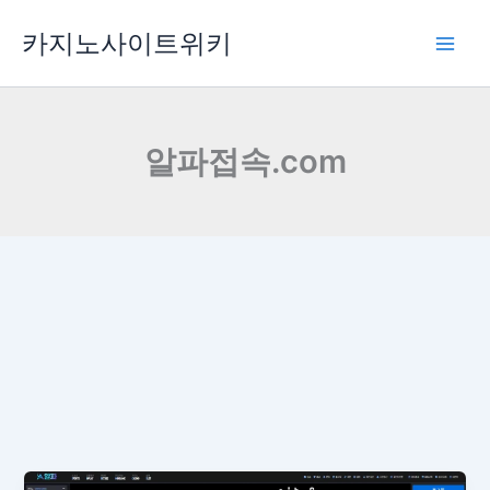
콘
카지노사이트위키
텐
츠
로
건
너
알파접속.com
뛰
기