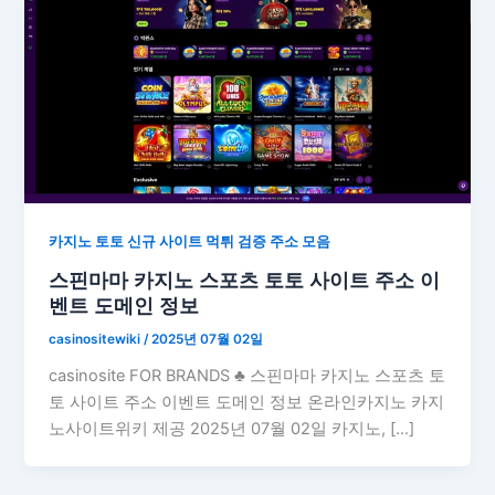
카지노 토토 신규 사이트 먹튀 검증 주소 모음
스핀마마 카지노 스포츠 토토 사이트 주소 이
벤트 도메인 정보
casinositewiki
/
2025년 07월 02일
casinosite FOR BRANDS ♣ 스핀마마 카지노 스포츠 토
토 사이트 주소 이벤트 도메인 정보 온라인카지노 카지
노사이트위키 제공 2025년 07월 02일 카지노, […]