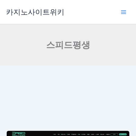
콘
카지노사이트위키
텐
츠
로
건
너
스피드평생
뛰
기