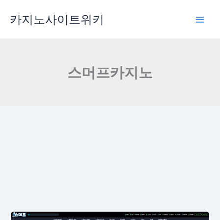
콘
카지노사이트위키
텐
츠
로
건
너
스머프카지노
뛰
기