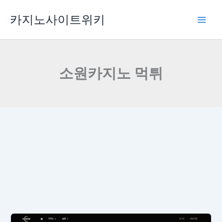
콘
카지노사이트위키
텐
츠
로
건
너
소원카지노 먹튀
뛰
기