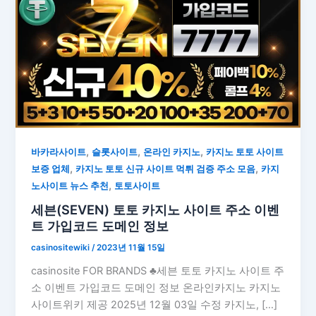
,
,
,
바카라사이트
슬롯사이트
온라인 카지노
카지노 토토 사이트
,
,
보증 업체
카지노 토토 신규 사이트 먹튀 검증 주소 모음
카지
,
노사이트 뉴스 추천
토토사이트
세븐(SEVEN) 토토 카지노 사이트 주소 이벤
트 가입코드 도메인 정보
casinositewiki
/
2023년 11월 15일
casinosite FOR BRANDS ♣세븐 토토 카지노 사이트 주
소 이벤트 가입코드 도메인 정보 온라인카지노 카지노
사이트위키 제공 2025년 12월 03일 수정 카지노, […]