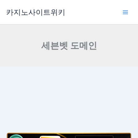
콘
카지노사이트위키
텐
츠
로
건
너
세븐벳 도메인
뛰
기