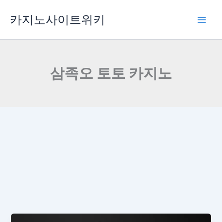
콘
카지노사이트위키
텐
츠
로
건
너
삼족오 토토 카지노
뛰
기