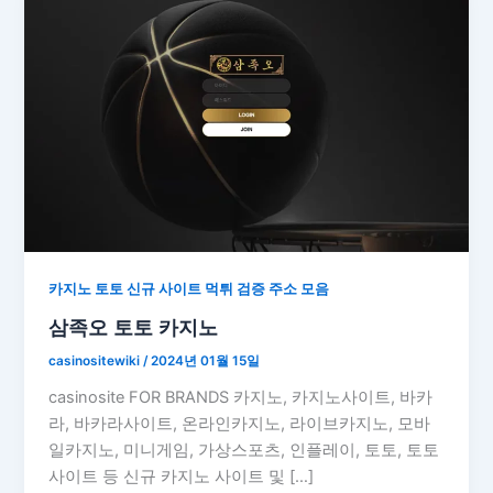
카지노 토토 신규 사이트 먹튀 검증 주소 모음
삼족오 토토 카지노
casinositewiki
/
2024년 01월 15일
casinosite FOR BRANDS 카지노, 카지노사이트, 바카
라, 바카라사이트, 온라인카지노, 라이브카지노, 모바
일카지노, 미니게임, 가상스포츠, 인플레이, 토토, 토토
사이트 등 신규 카지노 사이트 및 […]