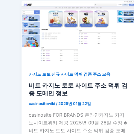
카지노 토토 신규 사이트 먹튀 검증 주소 모음
비트 카지노 토토 사이트 주소 먹튀 검
증 도메인 정보
casinositewiki
/
2025년 01월 22일
casinosite FOR BRANDS 온라인카지노 카지
노사이트위키 제공 2025년 09월 26일 수정 ♣
비트 카지노 토토 사이트 주소 먹튀 검증 도메