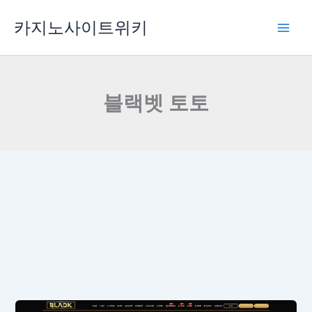
콘
카지노사이트위키
텐
츠
로
건
너
블랙벳 토토
뛰
기