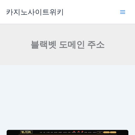
콘
카지노사이트위키
텐
츠
로
건
너
블랙벳 도메인 주소
뛰
기