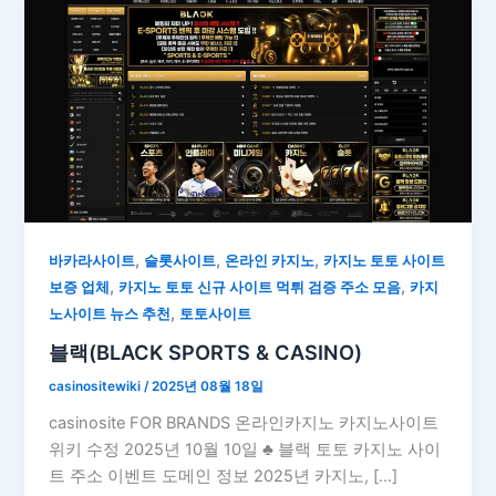
,
,
,
바카라사이트
슬롯사이트
온라인 카지노
카지노 토토 사이트
,
,
보증 업체
카지노 토토 신규 사이트 먹튀 검증 주소 모음
카지
,
노사이트 뉴스 추천
토토사이트
블랙(BLACK SPORTS & CASINO)
casinositewiki
/
2025년 08월 18일
casinosite FOR BRANDS 온라인카지노 카지노사이트
위키 수정 2025년 10월 10일 ♣ 블랙 토토 카지노 사이
트 주소 이벤트 도메인 정보 2025년 카지노, […]