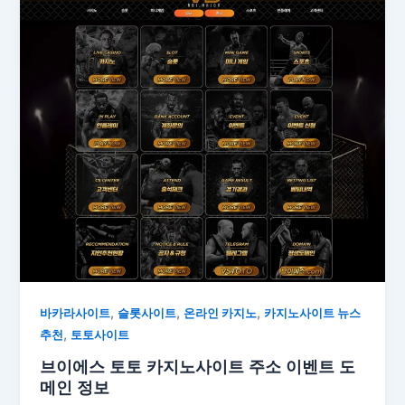
,
,
,
바카라사이트
슬롯사이트
온라인 카지노
카지노사이트 뉴스
,
추천
토토사이트
브이에스 토토 카지노사이트 주소 이벤트 도
메인 정보