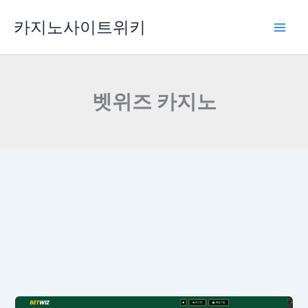
콘
카지노사이트위키
텐
츠
로
건
너
벳위즈 카지노
뛰
기