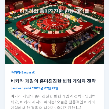
바카라(Baccarat)
바카라 게임의 흥미진진한 변형 게임과 전략
casinositewiki
/
2024년 07월 23일
바카라 게임의 흥미진진한 변형 게임과 전략 – 안녕하
세요, 바카라 매니아 여러분! 오늘은 전통적인 바카라
게임에서 한 걸음 더 나아가, 흥미진진한 […]