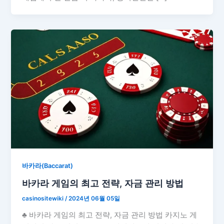
바카라(Baccarat)
바카라 게임의 최고 전략, 자금 관리 방법
casinositewiki
/
2024년 06월 05일
♣ 바카라 게임의 최고 전략, 자금 관리 방법 카지노 게