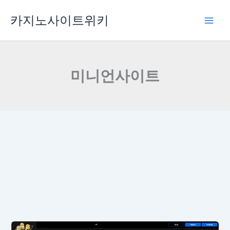
콘
카지노사이트위키
텐
츠
로
건
너
미니언사이트
뛰
기