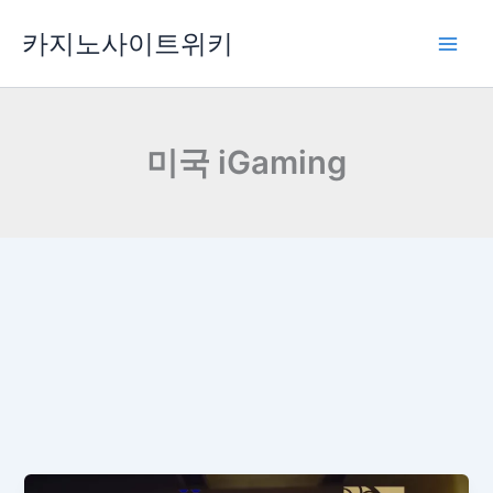
콘
카지노사이트위키
텐
츠
로
건
너
미국 iGaming
뛰
기