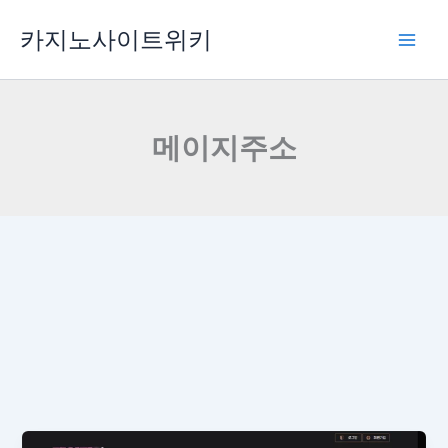
콘
카지노사이트위키
텐
츠
로
건
너
메이지주소
뛰
기