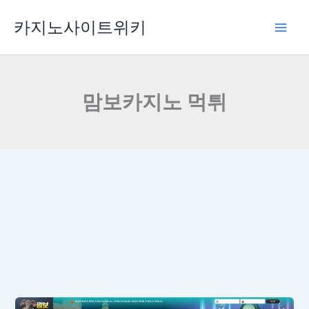
콘
카지노사이트위키
텐
츠
로
건
너
맘보카지노 먹튀
뛰
기