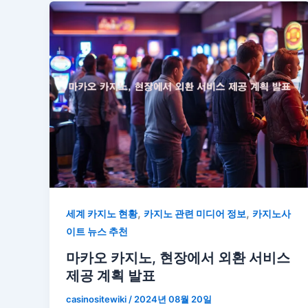
,
,
세계 카지노 현황
카지노 관련 미디어 정보
카지노사
이트 뉴스 추천
마카오 카지노, 현장에서 외환 서비스
제공 계획 발표
casinositewiki
/
2024년 08월 20일