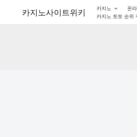
콘
카지노
온라
카지노사이트위키
텐
카지노 토토 순위 
츠
로
건
너
뛰
기