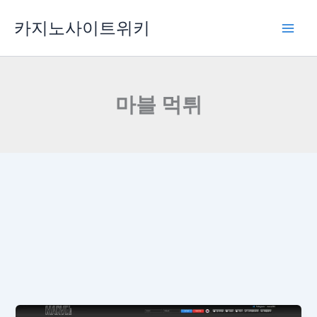
콘
카지노사이트위키
텐
츠
로
건
너
마블 먹튀
뛰
기