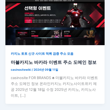
카지노 토토 신규 사이트 먹튀 검증 주소 모음
마블카지노 바카라 이벤트 주소 도메인 정보
casinositewiki
/
2024년 09월 11일
casinosite FOR BRANDS ♣ 마블카지노 바카라 이벤트
주소 도메인 정보 온라인카지노 카지노사이트위키 제
공 2025년 12월 18일 수정 2025년 카지노, 카지노사
이트, […]