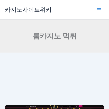
콘
카지노사이트위키
텐
츠
로
건
너
룸카지노 먹튀
뛰
기