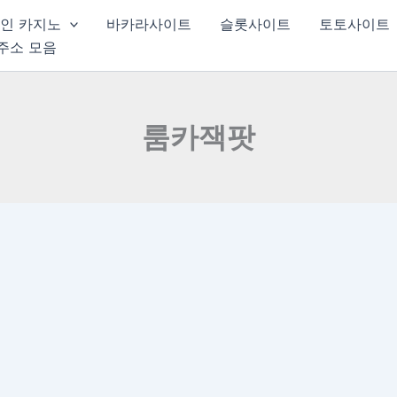
인 카지노
바카라사이트
슬롯사이트
토토사이트
주소 모음
룸카잭팟