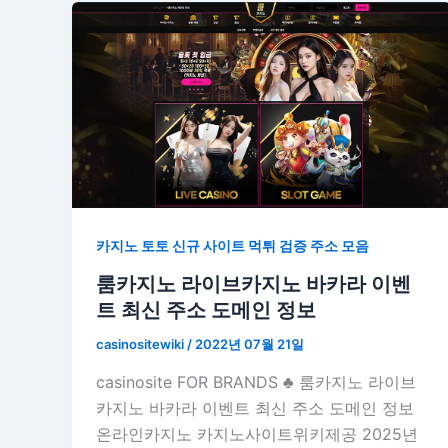
카지노 토토 신규 사이트 먹튀 검증 주소 모음
룸카지노 라이브카지노 바카라 이벤
트 최신 주소 도메인 정보
casinositewiki
/
2022년 07월 21일
casinosite FOR BRANDS ♣ 룸카지노 라이브
카지노 바카라 이벤트 최신 주소 도메인 정보
온라인카지노 카지노사이트위키제공 2025년