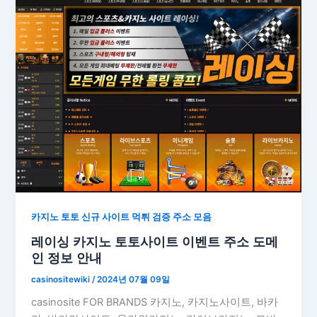
카지노 토토 신규 사이트 먹튀 검증 주소 모음
레이싱 카지노 토토사이트 이벤트 주소 도메
인 정보 안내
casinositewiki
/
2024년 07월 09일
casinosite FOR BRANDS 카지노, 카지노사이트, 바카