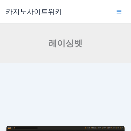
콘
카지노사이트위키
텐
츠
로
건
너
레이싱벳
뛰
기