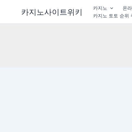
콘
카지노
온라
카지노사이트위키
텐
카지노 토토 순위 
츠
로
건
너
뛰
기