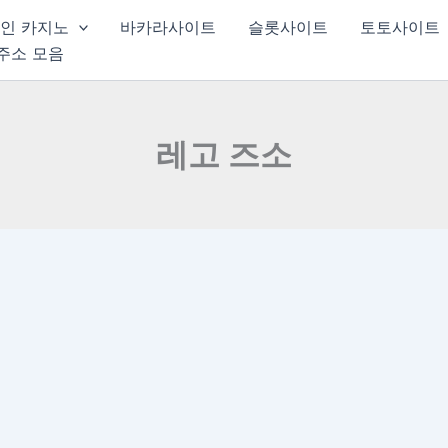
인 카지노
바카라사이트
슬롯사이트
토토사이트
주소 모음
레고 즈소