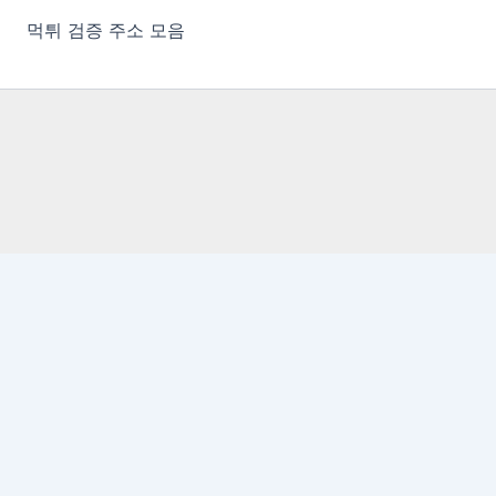
먹튀 검증 주소 모음