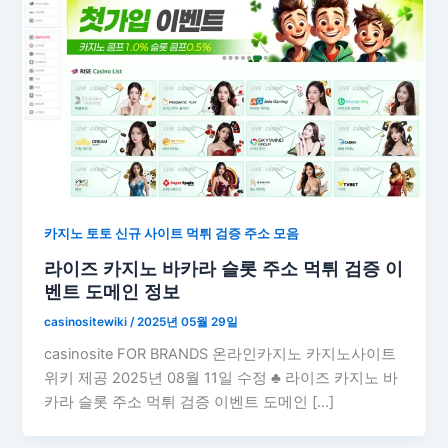
카지노 토토 신규 사이트 먹튀 검증 주소 모음
라이즈 카지노 바카라 슬롯 주소 먹튀 검증 이
벤트 도메인 정보
casinositewiki
/
2025년 05월 29일
casinosite FOR BRANDS 온라인카지노 카지노사이트
위키 제공 2025년 08월 11일 수정 ♣ 라이즈 카지노 바
카라 슬롯 주소 먹튀 검증 이벤트 도메인 […]