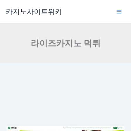
콘
카지노사이트위키
텐
츠
로
건
너
라이즈카지노 먹튀
뛰
기