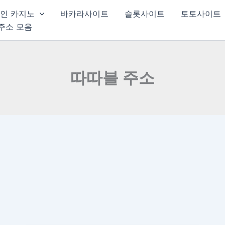
인 카지노
바카라사이트
슬롯사이트
토토사이트
주소 모음
따따블 주소