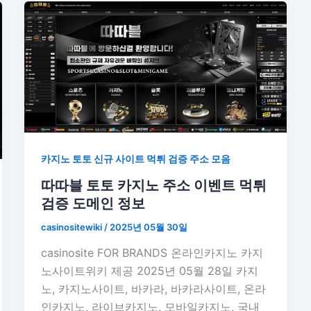
카지노 토토 신규 사이트 먹튀 검증 주소 모음
따따블 토토 카지노 주소 이벤트 먹튀
검증 도메인 정보
casinositewiki
/
2025년 05월 30일
casinosite FOR BRANDS 온라인카지노 카지
노사이트위키 제공 2025년 05월 28일 카지
노, 카지노사이트, 바카라, 바카라사이트, 온라
인카지노, 라이브카지노, 모바일카지노, 국내