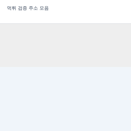
먹튀 검증 주소 모음