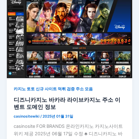
카지노 토토 신규 사이트 먹튀 검증 주소 모음
디즈니카지노 바카라 라이브카지노 주소 이
벤트 도메인 정보
casinositewiki
/
2025년 01월 31일
casinosite FOR BRANDS 온라인카지노 카지노사이트
위키 제공 2025년 06월 17일 수정 ♣ 디즈니카지노 바