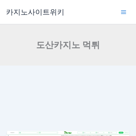
콘
카지노사이트위키
텐
츠
로
건
너
도산카지노 먹튀
뛰
기