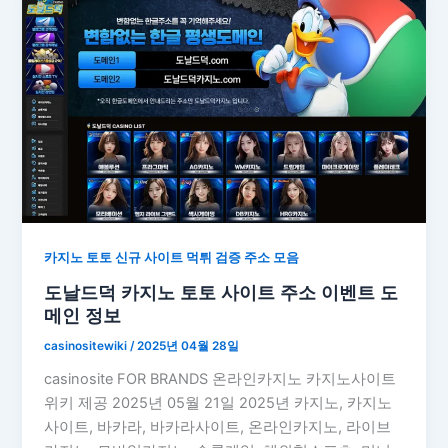
카지노 토토 신규 사이트 먹튀 검증 주소 모음
도날드덕 카지노 토토 사이트 주소 이벤트 도
메인 정보
casinositewiki
/
2025년 04월 28일
casinosite FOR BRANDS 온라인카지노 카지노사이트
위키 제공 2025년 05월 21일 2025년 카지노, 카지노
사이트, 바카라, 바카라사이트, 온라인카지노, 라이브