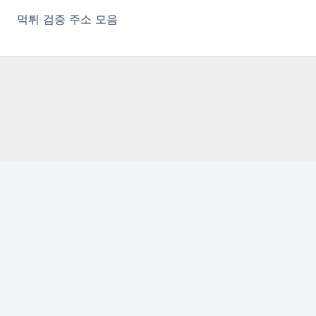
먹튀 검증 주소 모음