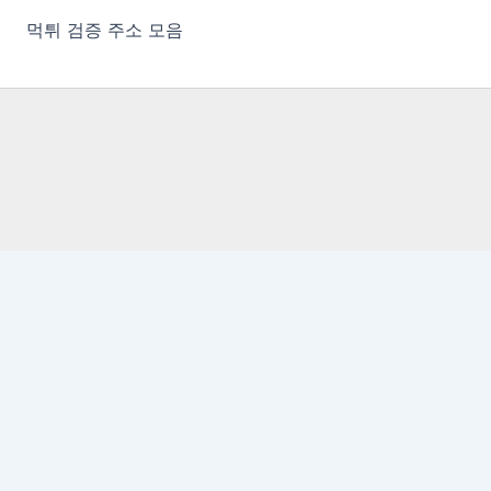
먹튀 검증 주소 모음