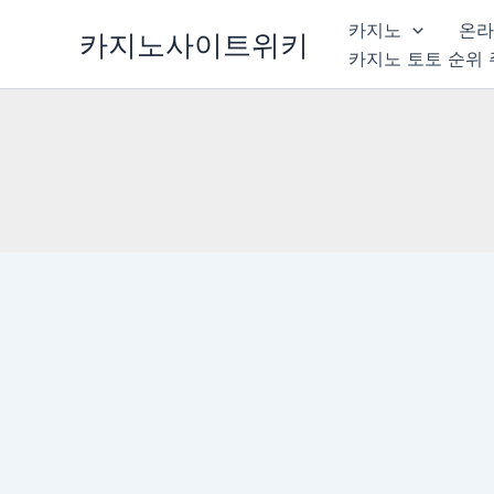
콘
카지노
온라
카지노사이트위키
텐
카지노 토토 순위 
츠
로
건
너
뛰
기