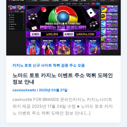
카지노 토토 신규 사이트 먹튀 검증 주소 모음
노마드 토토 카지노 이벤트 주소 먹튀 도메인
정보 안내
casinositewiki
/
2025년 03월 27일
casinosite FOR BRANDS 온라인카지노 카지노사이트
위키 제공 2025년 11월 24일 수정 ♣ 노마드 토토 카지
노 이벤트 주소 먹튀 도메인 정보 안내 […]