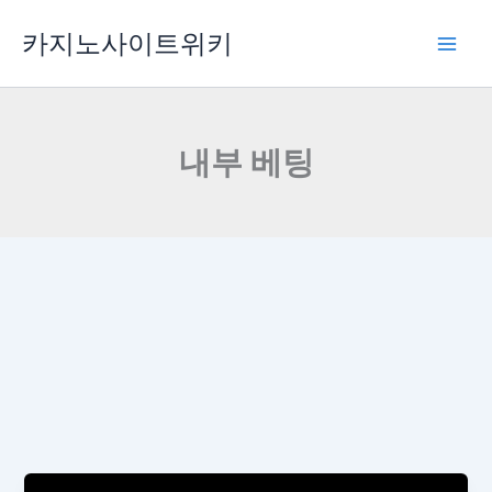
콘
카지노사이트위키
텐
츠
로
건
너
내부 베팅
뛰
기