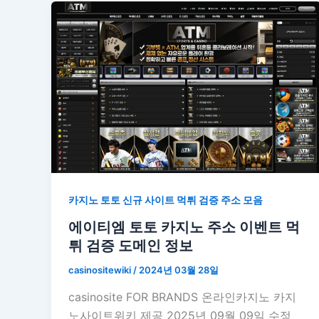
카지노 토토 신규 사이트 먹튀 검증 주소 모음
에이티엠 토토 카지노 주소 이벤트 먹
튀 검증 도메인 정보
casinositewiki
/
2024년 03월 28일
casinosite FOR BRANDS 온라인카지노 카지
노사이트위키 제공 2025년 09월 09일 수정