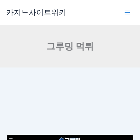
콘
카지노사이트위키
텐
츠
로
건
너
그루밍 먹튀
뛰
기