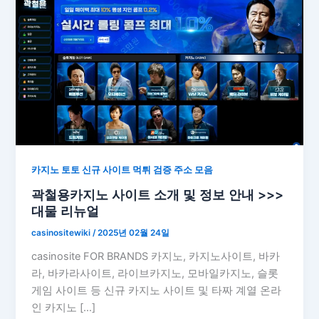
카지노 토토 신규 사이트 먹튀 검증 주소 모음
곽철용카지노 사이트 소개 및 정보 안내 >>>
대물 리뉴얼
casinositewiki
/
2025년 02월 24일
casinosite FOR BRANDS 카지노, 카지노사이트, 바카
라, 바카라사이트, 라이브카지노, 모바일카지노, 슬롯
게임 사이트 등 신규 카지노 사이트 및 타짜 계열 온라
인 카지노 […]