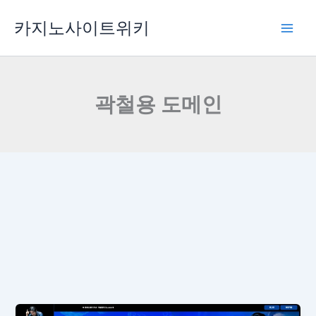
콘
카지노사이트위키
텐
츠
로
건
너
곽철용 도메인
뛰
기