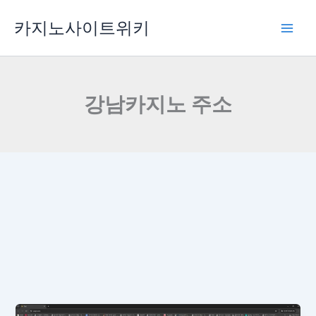
콘
카지노사이트위키
텐
츠
로
건
너
강남카지노 주소
뛰
기