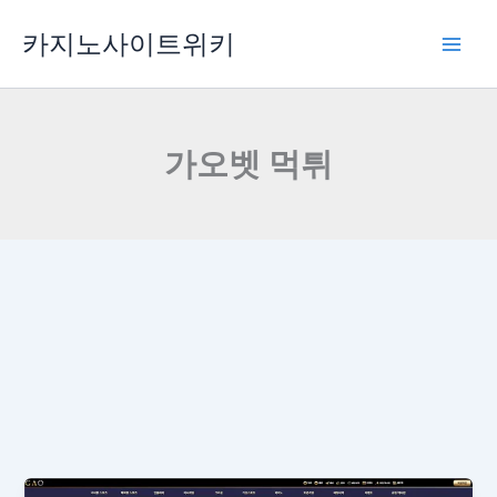
콘
카지노사이트위키
텐
츠
로
건
너
가오벳 먹튀
뛰
기