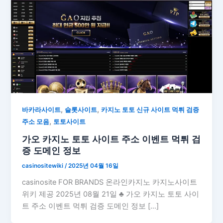
,
,
바카라사이트
슬롯사이트
카지노 토토 신규 사이트 먹튀 검증
,
주소 모음
토토사이트
가오 카지노 토토 사이트 주소 이벤트 먹튀 검
증 도메인 정보
casinositewiki
/
2025년 04월 16일
casinosite FOR BRANDS 온라인카지노 카지노사이트
위키 제공 2025년 08월 21일 ♣ 가오 카지노 토토 사이
트 주소 이벤트 먹튀 검증 도메인 정보 […]