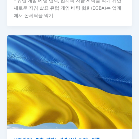
– 유럽 게임 베팅 협회, 업계의 자금 세탁을 막기 위한
새로운 지침 발표 유럽 게임 베팅 협회(EGBA)는 업계
에서 돈세탁을 막기