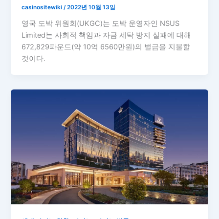
casinositewiki
/
2022년 10월 13일
영국 도박 위원회(UKGC)는 도박 운영자인 NSUS
Limited는 사회적 책임과 자금 세탁 방지 실패에 대해
672,829파운드(약 10억 6560만원)의 벌금을 지불할
것이다.