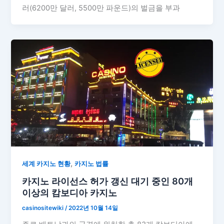
러(6200만 달러, 5500만 파운드)의 벌금을 부과
,
세계 카지노 현황
카지노 법률
카지노 라이선스 허가 갱신 대기 중인 80개
이상의 캄보디아 카지노
casinositewiki
/
2022년 10월 14일