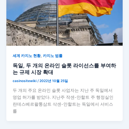
,
세계 카지노 현황
카지노 법률
독일, 두 개의 온라인 슬롯 라이선스를 부여하
는 규제 시장 확대
casinositewiki
/
2022년 10월 25일
두 개의 주요 온라인 슬롯 사업자는 지난 주 독일에서
영업 허가를 받았다. 지난주 작센-안할트 주 행정실인
란데스베르왈퉁삼트 삭센-안할트는 독일에서 서비스
를