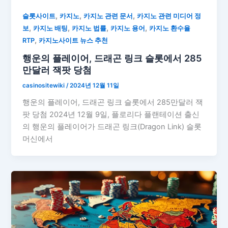
,
,
,
슬롯사이트
카지노
카지노 관련 문서
카지노 관련 미디어 정
,
,
,
,
보
카지노 배팅
카지노 법률
카지노 용어
카지노 환수율
,
RTP
카지노사이트 뉴스 추천
행운의 플레이어, 드래곤 링크 슬롯에서 285
만달러 잭팟 당첨
casinositewiki
/
2024년 12월 11일
행운의 플레이어, 드래곤 링크 슬롯에서 285만달러 잭
팟 당첨 2024년 12월 9일, 플로리다 플랜테이션 출신
의 행운의 플레이어가 드래곤 링크(Dragon Link) 슬롯
머신에서