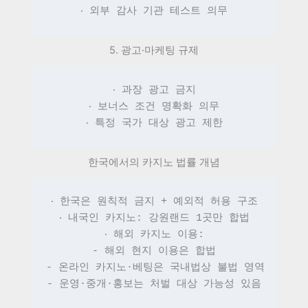
‧ 외부 감사 기관 테스트 의무
5. 광고·마케팅 규제
‧ 과장 광고 금지

‧ 보너스 조건 명확화 의무

‧ 특정 국가 대상 광고 제한
한국에서의 카지노 법률 개념
‧ 한국은 원칙적 금지 + 예외적 허용 구조

‧ 내국인 카지노: 강원랜드 1곳만 합법

‧ 해외 카지노 이용:

- 해외 현지 이용은 합법

- 온라인 카지노·베팅은 국내법상 불법 영역

- 운영·중개·홍보는 처벌 대상 가능성 있음