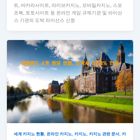
트, 바카라사이트, 라이브카지노, 모바일카지노, 스포
츠북, 토토사이트 등 온라인 게임 규제기관 및 라이선
스 기관의 도박 라이선스 신청
,
,
,
,
세계 카지노 현황
온라인 카지노
카지노
카지노 관련 문서
카