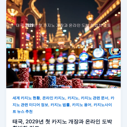
,
,
,
,
세계 카지노 현황
온라인 카지노
카지노
카지노 관련 문서
카
,
,
,
지노 관련 미디어 정보
카지노 법률
카지노 용어
카지노사이
트 뉴스 추천
태국, 2029년 첫 카지노 개장과 온라인 도박