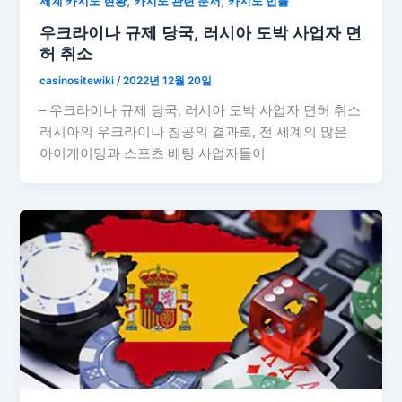
,
,
세계 카지노 현황
카지노 관련 문서
카지노 법률
우크라이나 규제 당국, 러시아 도박 사업자 면
허 취소
casinositewiki
/
2022년 12월 20일
– 우크라이나 규제 당국, 러시아 도박 사업자 면허 취소
러시아의 우크라이나 침공의 결과로, 전 세계의 많은
아이게이밍과 스포츠 베팅 사업자들이