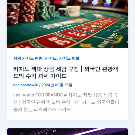
,
,
세계 카지노 현황
카지노
카지노 법률
카지노 잭팟 상금 세금 규정 | 외국인 관광객
도박 수익 과세 가이드
casinositewiki
/
2024년 09월 26일
casinosite FOR BRANDS ♣ 카지노 잭팟 상금 세금 규
정 | 외국인 관광객 도박 수익 과세 가이드 외국인들이
즐겨 찾는 라스베가스·마카오