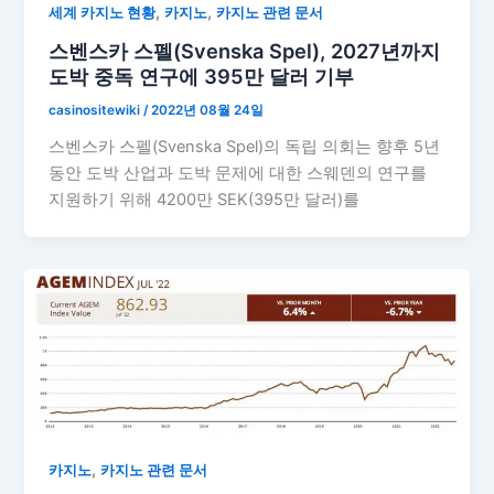
,
,
세계 카지노 현황
카지노
카지노 관련 문서
스벤스카 스펠(Svenska Spel), 2027년까지
도박 중독 연구에 395만 달러 기부
casinositewiki
/
2022년 08월 24일
스벤스카 스펠(Svenska Spel)의 독립 의회는 향후 5년
동안 도박 산업과 도박 문제에 대한 스웨덴의 연구를
지원하기 위해 4200만 SEK(395만 달러)를
,
카지노
카지노 관련 문서