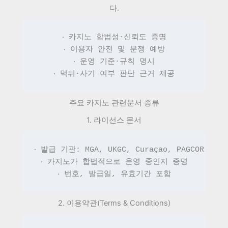
다.
‧ 카지노 합법성·신뢰도 증명

‧ 이용자 안전 및 분쟁 예방

‧ 운영 기준·규칙 명시

‧ 먹튀·사기 여부 판단 근거 제공
주요 카지노 관련문서 종류
1. 라이선스 문서
‧ 발급 기관: MGA, UKGC, Curaçao, PAGCOR 등

‧ 카지노가 합법적으로 운영 중인지 증명

‧ 번호, 발급일, 유효기간 포함
2. 이용약관(Terms & Conditions)