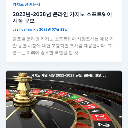
카지노 관련 문서
2022년-2028년 온라인 카지노 소프트웨어
시장 규모
casinositewiki
/
2022년 07월 22일
글로벌 온라인 카지노 소프트웨어 시장조사는 예상 기
간 동안 시장에 대한 포괄적인 조사를 제공합니다. 그
연구는 미래에 중요한 역할을 할 것