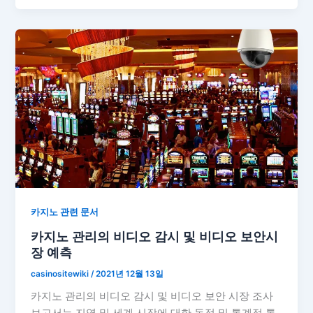
카지노 관련 문서
카지노 관리의 비디오 감시 및 비디오 보안시
장 예측
casinositewiki
/
2021년 12월 13일
카지노 관리의 비디오 감시 및 비디오 보안 시장 조사