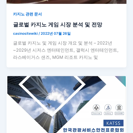
카지노 관련 문서
글로벌 카지노 게임 시장 분석 및 전망
casinositewiki
/
2022년 07월 26일
글로벌 카지노 및 게임 시장 개요 및 분석 – 2022년
~2029년 시저스 엔터테인먼트, 갤럭시 엔터테인먼트,
라스베이거스 샌즈, MGM 리조트 카지노 및