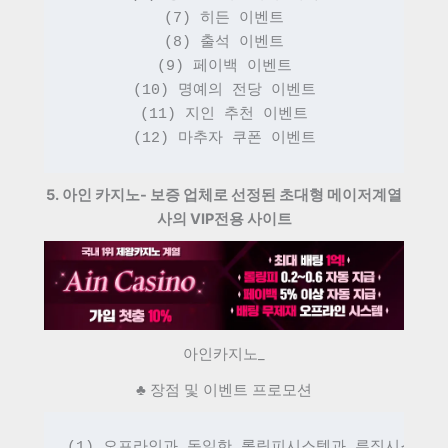
(7) 히든 이벤트

(8) 출석 이벤트

(9) 페이백 이벤트

(10) 명예의 전당 이벤트

(11) 지인 추천 이벤트

(12) 마추자 쿠폰 이벤트
5. 아인 카지노- 보증 업체로 선정된 초대형 메이저계열
사의 VIP전용 사이트
아인카지노_
♣ 장점 및 이벤트 프로모션
(1) 오프라인과 동일한 롤링피시스템과 루징시스템
