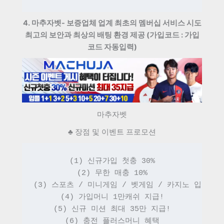
4. 마추자벳- 보증업체 업계 최초의 멤버십 서비스 시도
최고의 보안과 최상의 배팅 환경 제공 (가입코드 : 가입
코드 자동입력)
마추자벳
♣ 장점 및 이벤트 프로모션
(1) 신규가입 첫충 30%

(2) 무한 매충 10%

(3) 스포츠 / 미니게임 / 벳게임 / 카지노 입플 (1+1 3+
(4) 가입머니 1만캐쉬 지급!

(5) 신규 미션 최대 35만 지급!

(6) 충전 플러스머니 혜택
