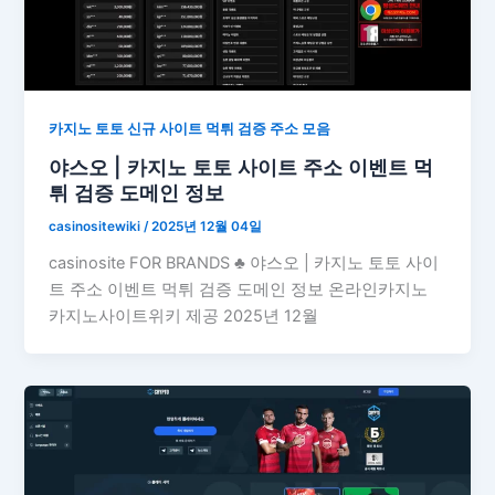
카지노 토토 신규 사이트 먹튀 검증 주소 모음
야스오 | 카지노 토토 사이트 주소 이벤트 먹
튀 검증 도메인 정보
casinositewiki
/
2025년 12월 04일
casinosite FOR BRANDS ♣ 야스오 | 카지노 토토 사이
트 주소 이벤트 먹튀 검증 도메인 정보 온라인카지노
카지노사이트위키 제공 2025년 12월