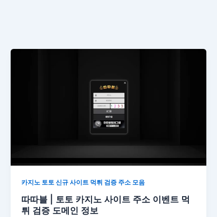
카지노 토토 신규 사이트 먹튀 검증 주소 모음
따따블 | 토토 카지노 사이트 주소 이벤트 먹
튀 검증 도메인 정보