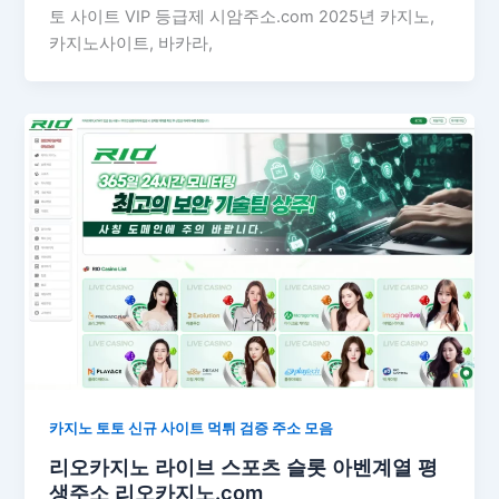
토 사이트 VIP 등급제 시암주소.com 2025년 카지노,
카지노사이트, 바카라,
카지노 토토 신규 사이트 먹튀 검증 주소 모음
리오카지노 라이브 스포츠 슬롯 아벤계열 평
생주소 리오카지노.com