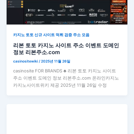
카지노 토토 신규 사이트 먹튀 검증 주소 모음
리본 토토 카지노 사이트 주소 이벤트 도메인
정보 리본주소.com
casinositewiki
/
2025년 11월 26일
casinosite FOR BRANDS ♣ 리본 토토 카지노 사이트
주소 이벤트 도메인 정보 리본주소.com 온라인카지노
카지노사이트위키 제공 2025년 11월 26일 수정