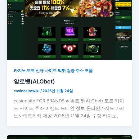
카지노 토토 신규 사이트 먹튀 검증 주소 모음
알로벳(ALObet)
casinositewiki
/
2025년 11월 24일
casinosite FOR BRANDS ♣ 알로벳(ALObet) 토토 카지
노 사이트 주소 이벤트 도메인 정보 온라인카지노 카지
노사이트위키 제공 2025년 11월 24일 수정 카지노,