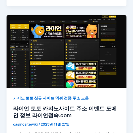
카지노 토토 신규 사이트 먹튀 검증 주소 모음
라이언 토토 카지노사이트 주소 이벤트 도메
인 정보 라이언접속.com
casinositewiki
/
2025년 11월 27일