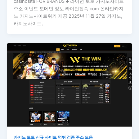
casinosite FOR BRANDS ♣ 라이언 토토 카지노사이트
주소 이벤트 도메인 정보 라이언접속.com 온라인카지
노 카지노사이트위키 제공 2025년 11월 27일 카지노,
카지노사이트,
카지노 토토 신규 사이트 먹튀 검증 주소 모음