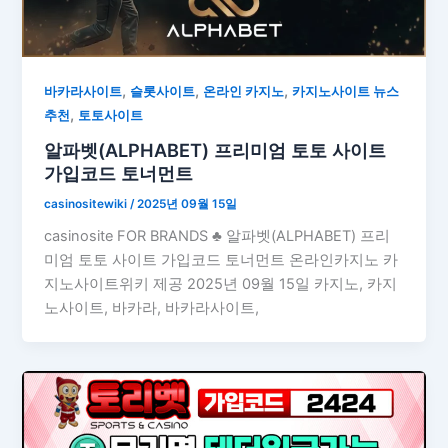
,
,
,
바카라사이트
슬롯사이트
온라인 카지노
카지노사이트 뉴스
,
추천
토토사이트
알파벳(ALPHABET) 프리미엄 토토 사이트
가입코드 토너먼트
casinositewiki
/
2025년 09월 15일
casinosite FOR BRANDS ♣ 알파벳(ALPHABET) 프리
미엄 토토 사이트 가입코드 토너먼트 온라인카지노 카
지노사이트위키 제공 2025년 09월 15일 카지노, 카지
노사이트, 바카라, 바카라사이트,