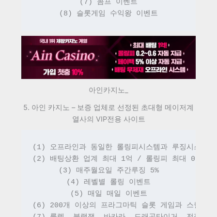
(7) 콤프 이벤트

(8) 슬롯게임 수익왕 이벤트
아인카지노_
5. 아인 카지노 – 보증 업체로 선정된 초대형 메이저계
열사의 VIP전용 사이트
(1) 오프라인과 동일한 롤링피시스템과 루징시스템

(2) 배팅상환 업계 최대 1억 / 롤링피 최대 0.6%

(3) 매주월요일 주간루징 5%

(4) 레벨별 롤링 이벤트

(5) 매일 매일 이벤트

(6) 200개 이상의 프라그마틱 슬롯 게임과 스릴 
(7) 룰렛, 블랙잭, 바카라, 드래곤타이거, 전쟁,