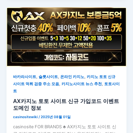
,
,
,
바카라사이트
슬롯사이트
온라인 카지노
카지노 토토 신규
,
,
사이트 먹튀 검증 주소 모음
카지노사이트 뉴스 추천
토토사이
트
AX카지노 토토 사이트 신규 가입코드 이벤트
도메인 정보
casinositewiki
/
2025년 08월 01일
casinosite FOR BRANDS ♣ AX카지노 토토 사이트 신