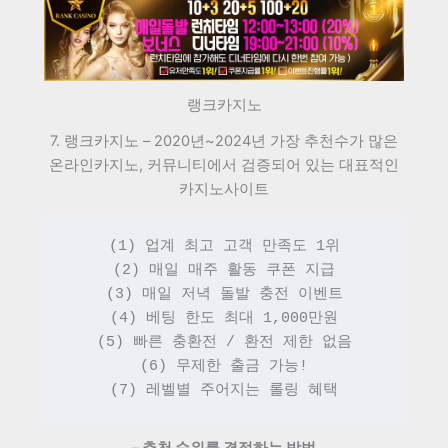
랭크카지노
7. 랭크카지노 – 2020년~2024년 가장 추천수가 많은
온라인카지노, 커뮤니티에서 검증되어 있는 대표적인
카지노사이트
(1) 업계 최고 고객 만족도 1위

(2) 매일 매주 활동 쿠폰 지급

(3) 매일 저녁 돌발 충전 이벤트

(4) 베팅 한도 최대 1,000만원

(5) 빠른 충환전 / 환전 제한 없음

(6) 무제한 출금 가능!

(7) 레벨별 주어지는 롤링 혜택
– 추천 순위를 결정하는 방법