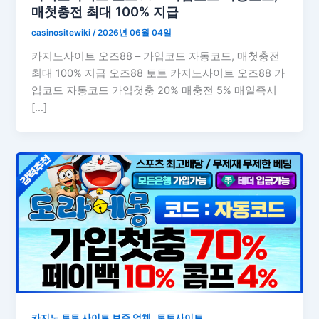
매첫충전 최대 100% 지급
casinositewiki
/
2026년 06월 04일
카지노사이트 오즈88 – 가입코드 자동코드, 매첫충전
최대 100% 지급 오즈88 토토 카지노사이트 오즈88 가
입코드 자동코드 가입첫충 20% 매충전 5% 매일즉시
[…]
,
카지노 토토 사이트 보증 업체
토토사이트