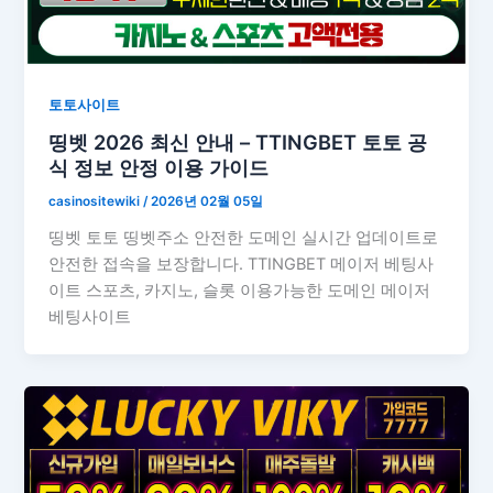
토토사이트
띵벳 2026 최신 안내 – TTINGBET 토토 공
식 정보 안정 이용 가이드
casinositewiki
/
2026년 02월 05일
띵벳 토토 띵벳주소 안전한 도메인 실시간 업데이트로
안전한 접속을 보장합니다. TTINGBET 메이저 베팅사
이트 스포츠, 카지노, 슬롯 이용가능한 도메인 메이저
베팅사이트