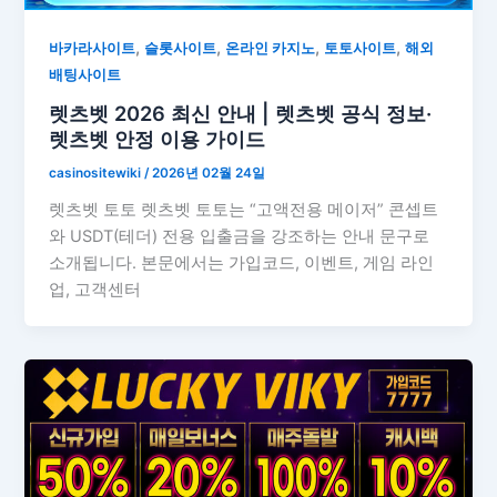
,
,
,
,
바카라사이트
슬롯사이트
온라인 카지노
토토사이트
해외
배팅사이트
렛츠벳 2026 최신 안내 | 렛츠벳 공식 정보·
렛츠벳 안정 이용 가이드
casinositewiki
/
2026년 02월 24일
렛츠벳 토토 렛츠벳 토토는 “고액전용 메이저” 콘셉트
와 USDT(테더) 전용 입출금을 강조하는 안내 문구로
소개됩니다. 본문에서는 가입코드, 이벤트, 게임 라인
업, 고객센터