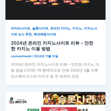
,
,
,
,
바카라사이트
슬롯사이트
온라인 카지노
카지노
카지노사
,
이트 뉴스 추천
해외배팅사이트
2024년 온라인 카지노사이트 리뷰 – 안전
한 카지노 이용 방법
casinositewiki
/
2024년 11월 19일
2024년 온라인 카지노사이트 리뷰 – 안전한 카지노 이
용 방법 COVID-19 팬데믹으로 인해 2020년 3월 이후
라스베이거스와 마카오 등 전 세계의 모든