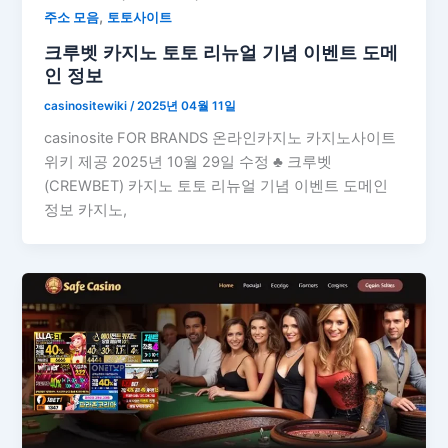
,
주소 모음
토토사이트
크루벳 카지노 토토 리뉴얼 기념 이벤트 도메
인 정보
casinositewiki
/
2025년 04월 11일
casinosite FOR BRANDS 온라인카지노 카지노사이트
위키 제공 2025년 10월 29일 수정 ♣ 크루벳
(CREWBET) 카지노 토토 리뉴얼 기념 이벤트 도메인
정보 카지노,