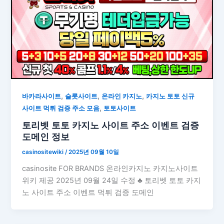
,
,
,
바카라사이트
슬롯사이트
온라인 카지노
카지노 토토 신규
,
사이트 먹튀 검증 주소 모음
토토사이트
토리벳 토토 카지노 사이트 주소 이벤트 검증
도메인 정보
casinositewiki
/
2025년 09월 10일
casinosite FOR BRANDS 온라인카지노 카지노사이트
위키 제공 2025년 09월 24일 수정 ♣ 토리벳 토토 카지
노 사이트 주소 이벤트 먹튀 검증 도메인