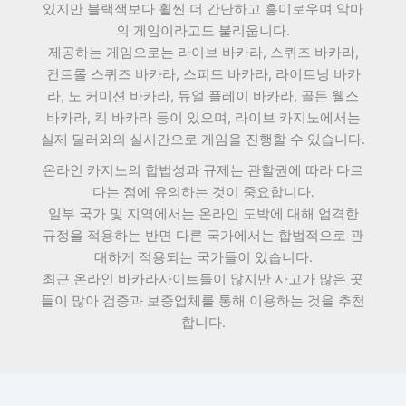
있지만 블랙잭보다 휠씬 더 간단하고 흥미로우며 악마
의 게임이라고도 불리웁니다.
제공하는 게임으로는 라이브 바카라, 스퀴즈 바카라,
컨트롤 스퀴즈 바카라, 스피드 바카라, 라이트닝 바카
라, 노 커미션 바카라, 듀얼 플레이 바카라, 골든 웰스
바카라, 킥 바카라 등이 있으며, 라이브 카지노에서는
실제 딜러와의 실시간으로 게임을 진행할 수 있습니다.
온라인 카지노의 합법성과 규제는 관할권에 따라 다르
다는 점에 유의하는 것이 중요합니다.
일부 국가 및 지역에서는 온라인 도박에 대해 엄격한
규정을 적용하는 반면 다른 국가에서는 합법적으로 관
대하게 적용되는 국가들이 있습니다.
최근 온라인 바카라사이트들이 많지만 사고가 많은 곳
들이 많아 검증과 보증업체를 통해 이용하는 것을 추천
합니다.