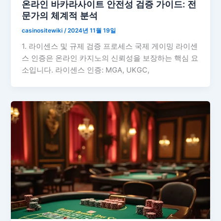
온라인 바카라사이트 안전성 검증 가이드: 전
문가의 체계적 분석
casinositewiki
/
2024년 11월 19일
1. 라이센스 및 규제 검증 프로세스 국제 게이밍 라이센
스 인증은 온라인 카지노의 신뢰성을 보장하는 핵심 요
소입니다. 라이센스 인증: MGA, UKGC,