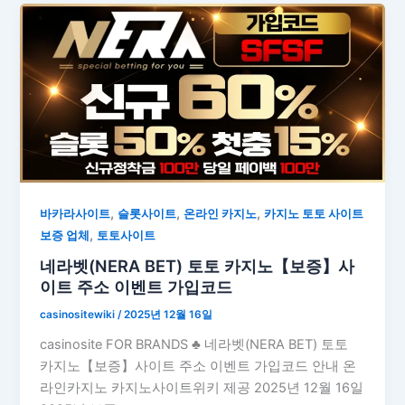
,
,
,
바카라사이트
슬롯사이트
온라인 카지노
카지노 토토 사이트
,
보증 업체
토토사이트
네라벳(NERA BET) 토토 카지노【보증】사
이트 주소 이벤트 가입코드
casinositewiki
/
2025년 12월 16일
casinosite FOR BRANDS ♣ 네라벳(NERA BET) 토토
카지노【보증】사이트 주소 이벤트 가입코드 안내 온
라인카지노 카지노사이트위키 제공 2025년 12월 16일