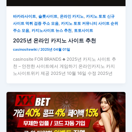
,
,
,
바카라사이트
슬롯사이트
온라인 카지노
카지노 토토 신규
,
사이트 먹튀 검증 주소 모음
카지노 토토 커뮤니티 사이트 순위
,
,
주소 모음
카지노사이트 뉴스 추천
토토사이트
2025년 온라인 카지노 사이트 추천
casinositewiki
/
2025년 04월 01일
casinosite FOR BRANDS ♣ 2025년 카지노 사이트 추
천 – 안전한 사이트에서 게임하기 온라인카지노 카지
노사이트위키 제공 2025년 10월 16일 수정 2025년