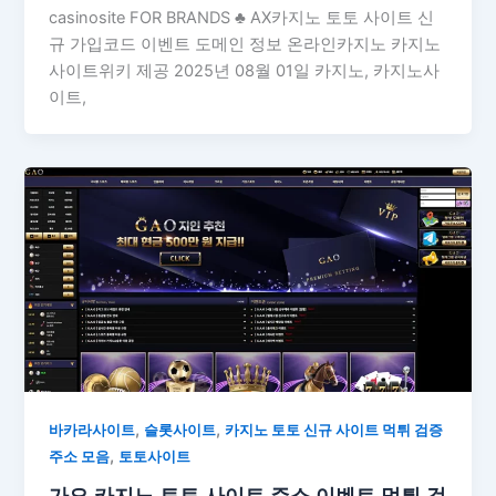
casinosite FOR BRANDS ♣ AX카지노 토토 사이트 신
규 가입코드 이벤트 도메인 정보 온라인카지노 카지노
사이트위키 제공 2025년 08월 01일 카지노, 카지노사
이트,
,
,
바카라사이트
슬롯사이트
카지노 토토 신규 사이트 먹튀 검증
,
주소 모음
토토사이트
가오 카지노 토토 사이트 주소 이벤트 먹튀 검