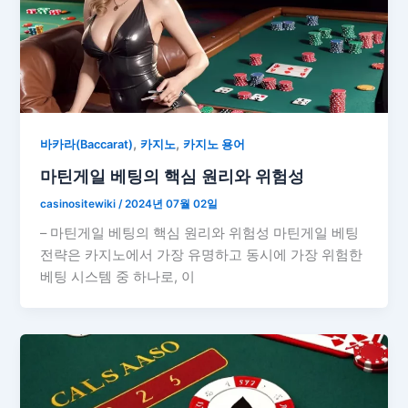
,
,
바카라(Baccarat)
카지노
카지노 용어
마틴게일 베팅의 핵심 원리와 위험성
casinositewiki
/
2024년 07월 02일
– 마틴게일 베팅의 핵심 원리와 위험성 마틴게일 베팅
전략은 카지노에서 가장 유명하고 동시에 가장 위험한
베팅 시스템 중 하나로, 이