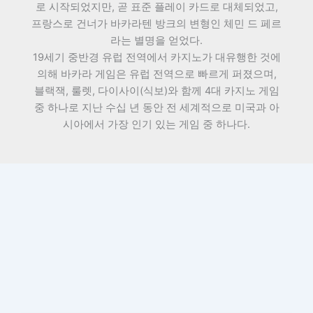
로 시작되었지만, 곧 표준 플레이 카드로 대체되었고,
프랑스로 건너가 바카라텐 방크의 변형인 체민 드 페르
라는 별명을 얻었다.
19세기 중반경 유럽 전역에서 카지노가 대유행한 것에
의해 바카라 게임은 유럽 전역으로 빠르게 퍼졌으며,
블랙잭, 룰렛, 다이사이(식보)와 함께 4대 카지노 게임
중 하나로 지난 수십 년 동안 전 세계적으로 미국과 아
시아에서 가장 인기 있는 게임 중 하나다.