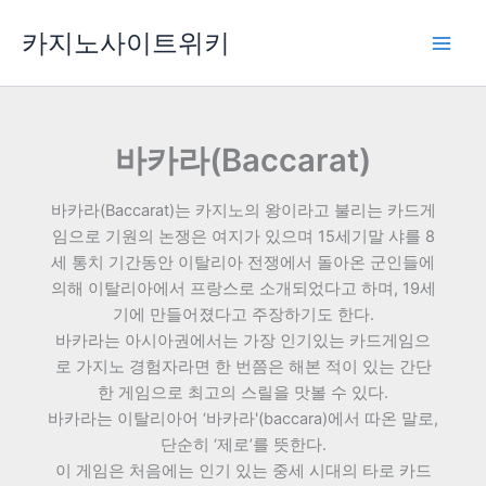
콘
카지노사이트위키
텐
츠
로
건
너
바카라(Baccarat)
뛰
기
바카라(Baccarat)는 카지노의 왕이라고 불리는 카드게
임으로 기원의 논쟁은 여지가 있으며 15세기말 샤를 8
세 통치 기간동안 이탈리아 전쟁에서 돌아온 군인들에
의해 이탈리아에서 프랑스로 소개되었다고 하며, 19세
기에 만들어졌다고 주장하기도 한다.
바카라는 아시아권에서는 가장 인기있는 카드게임으
로 가지노 경험자라면 한 번쯤은 해본 적이 있는 간단
한 게임으로 최고의 스릴을 맛볼 수 있다.
바카라는 이탈리아어 ‘바카라'(baccara)에서 따온 말로,
단순히 ‘제로’를 뜻한다.
이 게임은 처음에는 인기 있는 중세 시대의 타로 카드