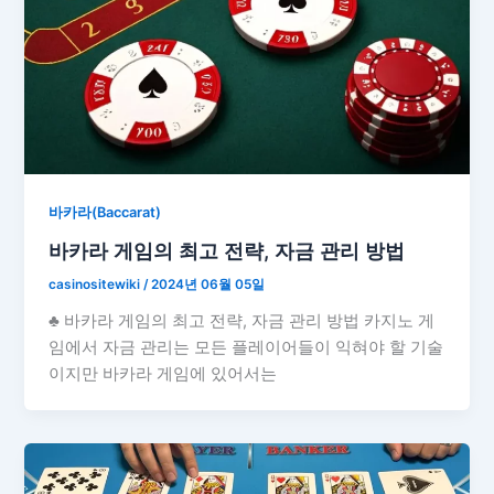
바카라(Baccarat)
바카라 게임의 최고 전략, 자금 관리 방법
casinositewiki
/
2024년 06월 05일
♣ 바카라 게임의 최고 전략, 자금 관리 방법 카지노 게
임에서 자금 관리는 모든 플레이어들이 익혀야 할 기술
이지만 바카라 게임에 있어서는