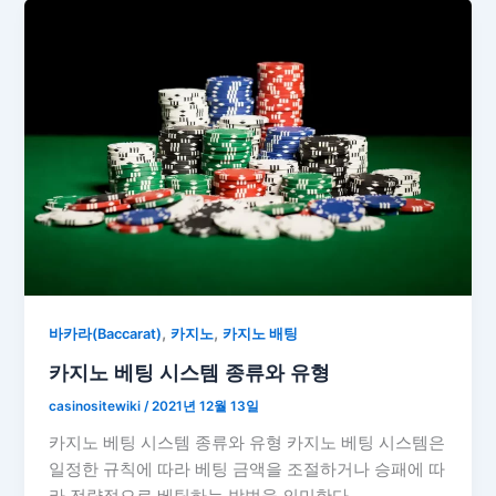
,
,
바카라(Baccarat)
카지노
카지노 배팅
카지노 베팅 시스템 종류와 유형
casinositewiki
/
2021년 12월 13일
카지노 베팅 시스템 종류와 유형 카지노 베팅 시스템은
일정한 규칙에 따라 베팅 금액을 조절하거나 승패에 따
라 전략적으로 베팅하는 방법을 의미한다.